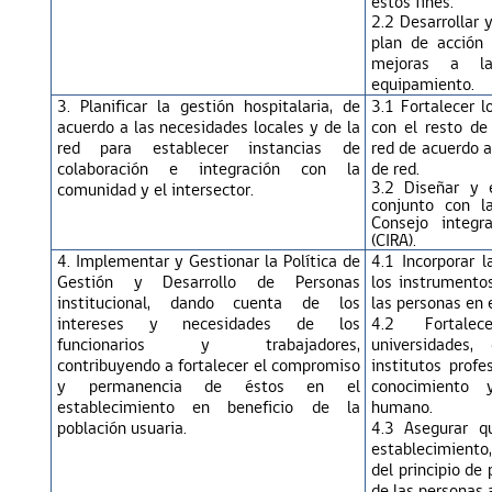
estos fines.
2.2 Desarrollar 
plan de acción
mejoras a la
equipamiento.
3. Planificar la gestión hospitalaria, de
3.1 Fortalecer l
acuerdo a las necesidades locales y de la
con el resto de
red para establecer instancias de
red de acuerdo a
colaboración e integración con la
de red.
3.2 Diseñar y 
comunidad y el intersector.
conjunto con l
Consejo integr
(CIRA).
4. Implementar y Gestionar la Política de
4.1 Incorporar 
Gestión y Desarrollo de Personas
los instrumentos
institucional, dando cuenta de los
las personas en 
intereses y necesidades de los
4.2 Fortale
funcionarios y trabajadores,
universidades
contribuyendo a fortalecer el compromiso
institutos profe
y permanencia de éstos en el
conocimiento 
establecimiento en beneficio de la
humano.
población usuaria.
4.3 Asegurar q
establecimient
del principio de
de las personas 