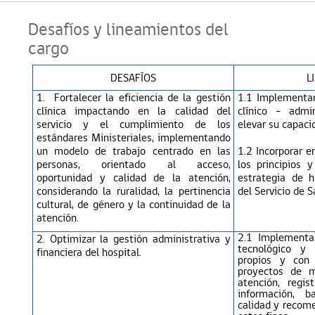
Desafíos y lineamientos del
cargo
DESAFÍOS
L
1.
Fortalecer la eficiencia de la gestión
1.1 Implementar
clínica impactando en la calidad del
clínico - admi
servicio y el cumplimiento de los
elevar su capaci
estándares Ministeriales, implementando
un modelo de trabajo centrado en las
1.2 Incorporar e
personas, orientado al acceso,
los principios 
oportunidad y calidad de la atención,
estrategia de 
considerando la ruralidad, la pertinencia
del Servicio de S
cultural, de
género
y la continuidad de la
atención.
2.1 Implementa
2. Optimizar la gestión administrativa y
tecnológico y 
financiera del hospital.
propios y con
proyectos de m
atención, regi
información, 
calidad y recom