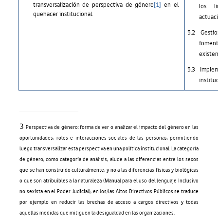
transversalización de perspectiva de género
[1]
en el
los l
quehacer institucional.
actuaci
5.2
Gestio
foment
existen
5.3
Implem
institu
3
Perspectiva de género: forma de ver o analizar el impacto del género en las
oportunidades, roles e interacciones sociales de las personas, permitiendo
luego transversalizar esta perspectiva en una política institucional. La categoría
de género, como categoría de análisis, alude a las diferencias entre los sexos
que se han construido culturalmente, y no a las diferencias físicas y biológicas
o que son atribuibles a la naturaleza (Manual para el uso del lenguaje inclusivo
no sexista en el Poder Judicial), en los/las Altos Directivos Públicos se traduce
por ejemplo en reducir las brechas de acceso a cargos directivos y todas
aquellas medidas que mitiguen la desigualdad en las organizaciones.