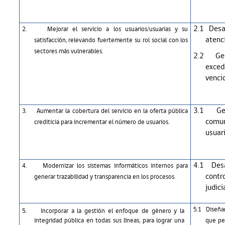
2.1
Desa
2.
Mejorar el servicio a los usuarios/usuarias y su
atenc
satisfacción, relevando fuertemente su rol social con los
sectores más vulnerables.
2.2
Ge
exced
venci
3.1
Ge
3.
Aumentar la cobertura del servicio en la oferta pública
comun
crediticia para incrementar el número de usuarios.
usuari
4.1
Des
4.
Modernizar los sistemas informáticos internos para
contr
generar trazabilidad y transparencia en los procesos.
judici
5.1
Diseña
5.
Incorporar a la gestión el enfoque de género y la
integridad pública en todas sus líneas, para lograr una
que pe