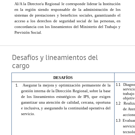
Al/A la Director/a Regional le corresponde liderar la Institución
en la región siendo responsable de la administración de los
sistemas de prestaciones y beneficios sociales, garantizando el
acceso a los derechos de seguridad social de las personas, en
concordancia con los lineamientos del Ministerio del Trabajo y
Previsión Social.
Desafíos y lineamientos del
cargo
DESAFÍOS
1.1
Diagnos
1.
Asegurar la mejora y optimización permanente de la
servic
gestión interna de la Dirección Regional, sobre la base
trabaj
de los lineamientos estratégicos de IPS, que exigen
objetiv
garantizar una atención de calidad, cercana, oportuna
1.2
Realiz
e inclusiva, y asegurando la continuidad operativa del
de Ate
servicio.
accione
1.3
Evaluar
servic
tecnol