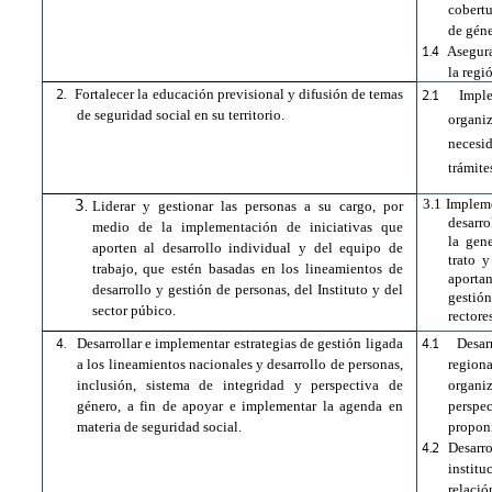
cobertu
de géne
1.4
Asegura
la regi
2.
Fortalecer la educación previsional y difusión de temas
2.1
Impl
de seguridad social en su territorio.
organi
necesi
trámite
3.1 Impleme
Liderar y gestionar las personas a su cargo, por
desarro
medio de la implementación de iniciativas que
la gen
aporten al desarrollo individual y del equipo de
trato 
trabajo, que estén basadas en los lineamientos de
aportan
desarrollo y gestión de personas, del Instituto y del
gestión
sector púbico.
rectore
4.
4.1
Desarrollar e implementar estrategias de gestión ligada
Desar
a los lineamientos nacionales y desarrollo de personas,
region
inclusión, sistema de integridad y perspectiva de
organiz
género, a fin de apoyar e implementar la agenda en
perspe
materia de seguridad social.
propon
4.2
Desarro
institu
relació