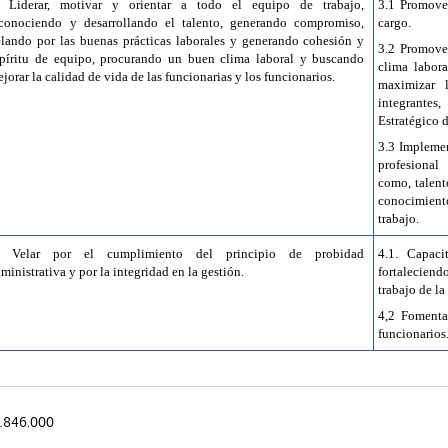
.
Liderar, motivar y orientar a todo el equipo de trabajo,
3.1 Promover
econociendo y desarrollando el talento, generando compromiso,
cargo.
elando por las buenas prácticas laborales y generando cohesión y
3.2 Promove
spíritu de equipo, procurando un buen clima laboral y buscando
clima labora
jorar la calidad de vida de las funcionarias y los funcionarios.
maximizar 
integrante
Estratégico 
3.3 Implemen
profesional
como, talent
conocimient
trabajo.
Velar por el cumplimiento del principio de probidad
4.1. Capaci
ministrativa y por la integridad en la gestión.
fortaleciend
trabajo de l
4,2 Fomenta
funcionarios
.846.000