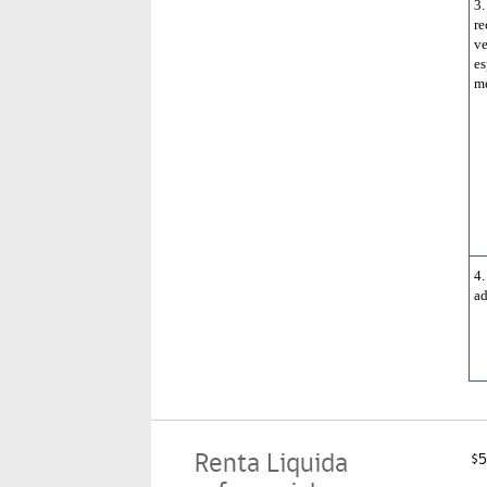
3
r
v
e
me
4.
ad
Renta Liquida
$5