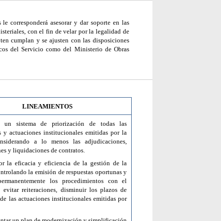
 le corresponderá asesorar y dar soporte en las
isteriales, con el fin de velar por la legalidad de
pten cumplan y se ajusten con las disposiciones
icos del Servicio como del Ministerio de Obras
LINEAMIENTOS
r un sistema de priorización de todas las
s y actuaciones institucionales emitidas por la
onsiderando a lo menos las adjudicaciones,
es y liquidaciones de contratos.
or la eficacia y eficiencia de la gestión de la
ontrolando la emisión de respuestas oportunas y
permanentemente los procedimientos con el
evitar reiteraciones, disminuir los plazos de
de las actuaciones institucionales emitidas por
ntar un plan de modernización y simplificación