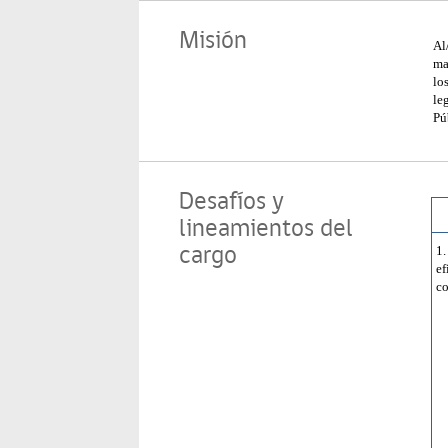
Misión
Al
ma
lo
le
Pú
Desafíos y
lineamientos del
cargo
1.
e
c