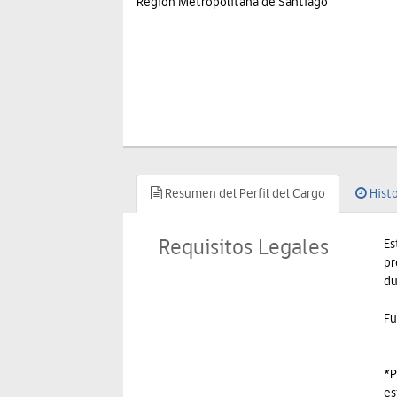
Región Metropolitana de Santiago
Resumen del Perfil del Cargo
Histo
Requisitos Legales
Es
pr
du
Fu
*P
es