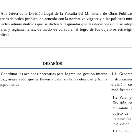
/A la Jefe/a de la División Legal de la Fiscalía del Ministerio de Obras Públicas
terias de orden jurídico, de acuerdo con la normativa vigente
y a las políticas min
s actos administrativos que se dicten y resguardar que las decisiones que se ado
gales y reglamentarias, de modo de colaborar al logro de los objetivos estratég
blicas.
DESAFÍOS
 Coordinar las acciones necesarias para lograr una gestión interna
1.1 Genera
ficaz, asegurando que se lleven a cabo en la oportunidad y forma
instruccione
omprometida.
división, c
modificacion
1.2 Velar p
División, c
revisando 
objeto de
tramitación 
la división.
1.3 Impleme