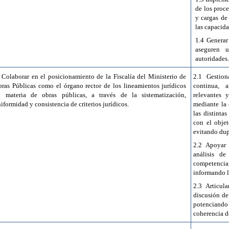
de los proce
y cargas de
las capacida
1.4 Generar
aseguren u
autoridades
 Colaborar en el posicionamiento de la Fiscalía del Ministerio de
2.1 Gestion
ras Públicas como el órgano rector de los lineamientos jurídicos
continua, a
n materia de obras públicas, a través de la sistematización,
relevantes 
iformidad y consistencia de criterios jurídicos.
mediante la 
las distinta
con el objet
evitando dup
2.2 Apoyar 
análisis de
competenc
informando l
2.3 Articul
discusión de
potenciando 
coherencia d