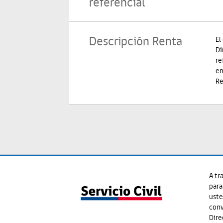
referencial
Descripción Renta
El
Di
re
en
Re
A tr
para
uste
conv
Dire