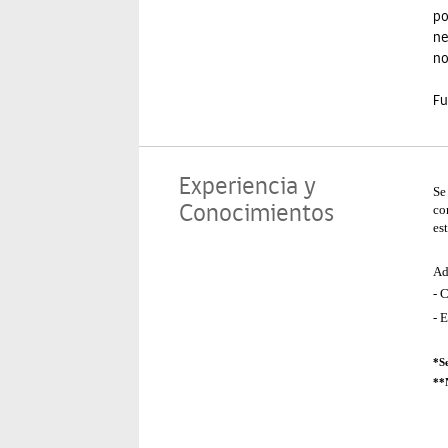
po
ne
no
Fu
Experiencia y
Se
Conocimientos
co
es
Ad
- 
- 
*Se
**N