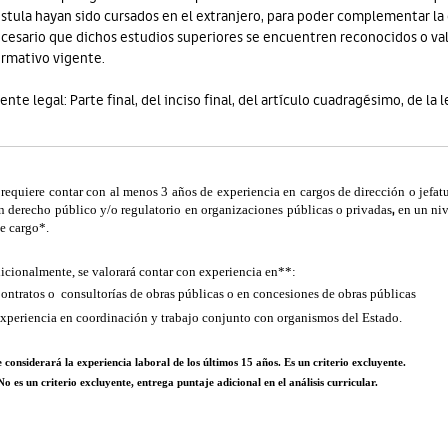
stula hayan sido cursados en el extranjero, para poder complementar la 
cesario que dichos estudios superiores se encuentren reconocidos o va
rmativo vigente.
ente legal: Parte final, del inciso final, del artículo cuadragésimo, de la 
 requiere contar con al menos 3 años de experiencia en cargos de dirección o jefat
,
n derecho público y/o regulatorio en organizaciones públicas o privadas
en un niv
te cargo*.
icionalmente, se valorará contar con experiencia en**:
Contratos o consultorías de obras públicas o en concesiones de obras públicas
Experiencia en coordinación y trabajo conjunto con organismos del Estado.
 considerará la experiencia laboral de los últimos 15 años. Es un criterio excluyente.
o es un criterio excluyente, entrega puntaje adicional en el análisis curricular.