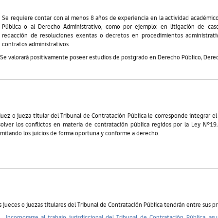
Se requiere contar con al menos 8 años de experiencia en la actividad académico
Pública o al Derecho Administrativo, como por ejemplo: en litigación de caso
redacción de resoluciones exentas o decretos en procedimientos administrativ
contratos administrativos.
 valorará positivamente poseer estudios de postgrado en Derecho Público, Derech
 juez o jueza titular del Tribunal de Contratación Pública le corresponde integrar e
solver los conflictos en materia de contratación pública regidos por la Ley N°19
amitando los juicios de forma oportuna y conforme a derecho.
s jueces o juezas titulares del Tribunal de Contratación Pública tendrán entre sus pr
.
Incorporarse al trabajo jurisdiccional del Tribunal de Contratación Pública, as