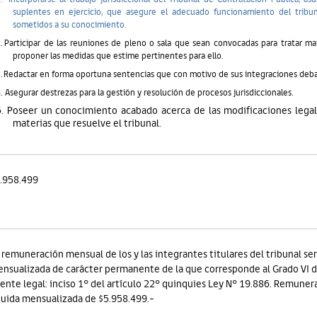
suplentes en ejercicio, que asegure el adecuado funcionamiento del tribun
sometidos a su conocimiento.
.
Participar de las reuniones de pleno o sala que sean convocadas para tratar mat
proponer las medidas que estime pertinentes para ello.
.
Redactar en forma oportuna sentencias que con motivo de sus integraciones deba
.
Asegurar destrezas para la gestión y resolución de procesos jurisdiccionales.
5. Poseer un conocimiento acabado acerca de las modificaciones legale
materias que resuelve el tribunal.
.958.499
 remuneración mensual de los y las integrantes titulares del tribunal se
nsualizada de carácter permanente de la que corresponde al Grado VI de
ente legal: inciso 1° del artículo 22° quinquies Ley N° 19.886. Remune
quida mensualizada de $5.958.499.-