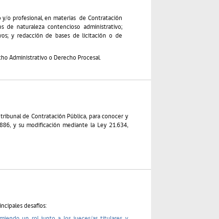
 y/o profesional, en materias de Contratación
s de naturaleza contencioso administrativo;
os; y redacción de bases de licitación o de
o Administrativo o Derecho Procesal.
l tribunal de Contratación Pública, para conocer y
.886, y su modificación mediante la Ley 21.634,
incipales desafíos:
umiendo un rol junto a los jueces/as titulares y