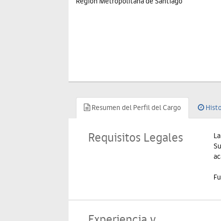
Región Metropolitana de Santiago
Resumen del Perfil del Cargo
Histo
Requisitos Legales
La
Su
ac
Fu
Experiencia y