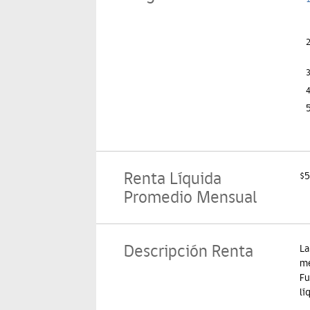
2
3
4
Renta Líquida
$5
Promedio Mensual
Descripción Renta
La
me
Fu
lí