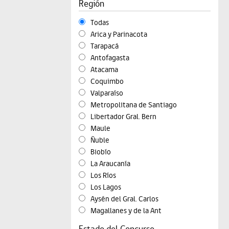
Región
Todas
Arica y Parinacota
Tarapacá
Antofagasta
Atacama
Coquimbo
Valparaíso
Metropolitana de Santiago
Libertador Gral. Bern
Maule
Ñuble
Biobío
La Araucanía
Los Ríos
Los Lagos
Aysén del Gral. Carlos
Magallanes y de la Ant
Estado del Concurso