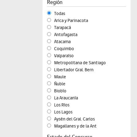
Región
Todas
Arica y Parinacota
Tarapacá
Antofagasta
Atacama
Coquimbo
Valparaíso
Metropolitana de Santiago
Libertador Gral. Bern
Maule
Ñuble
Biobío
La Araucanía
Los Ríos
Los Lagos
Aysén del Gral. Carlos
Magallanes y de la Ant
Estado del Concurso