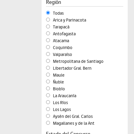
Región
Todas
Arica y Parinacota
Tarapacá
Antofagasta
Atacama
Coquimbo
Valparaíso
Metropolitana de Santiago
Libertador Gral. Bern
Maule
Ñuble
Biobío
La Araucanía
Los Ríos
Los Lagos
Aysén del Gral. Carlos
Magallanes y de la Ant
Estado del Concurso